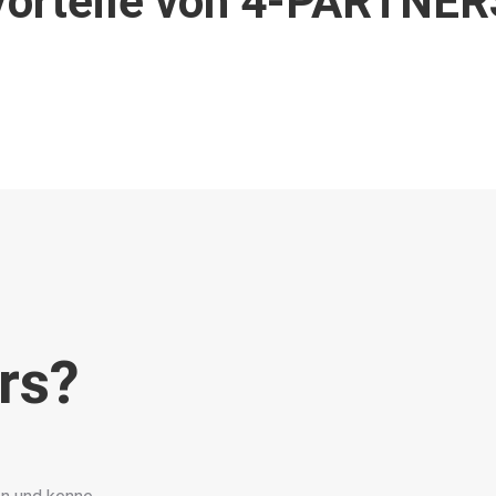
Vorteile von 4-PARTNER
m
rs?