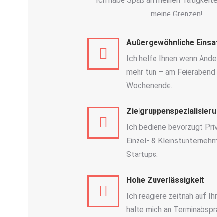
Ich habe Spaß an meinen Tätigkeit
meine Grenzen!
Außergewöhnliche Einsa
Ich helfe Ihnen wenn Ande
mehr tun – am Feierabend
Wochenende.
Zielgruppenspezialisier
Ich bediene bevorzugt Pri
Einzel- & Kleinstunterneh
Startups.
Hohe Zuverlässigkeit
Ich reagiere zeitnah auf Ih
halte mich an Terminabspr