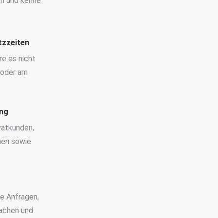
en und kenne
tzzeiten
re es nicht
 oder am
ung
vatkunden,
men sowie
re Anfragen,
achen und